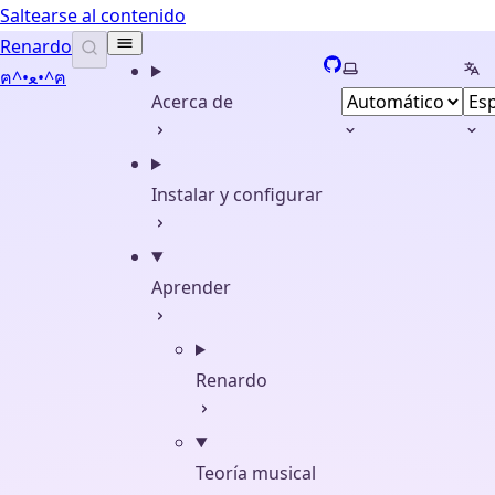
Saltearse al contenido
Renardo
GitHub
Seleccionar tema
Sel
ฅ^•ﻌ•^ฅ
Acerca de
Instalar y configurar
Aprender
Renardo
Teoría musical